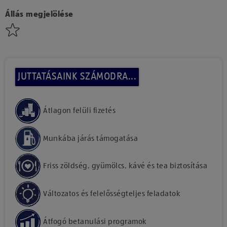
Állás megjelölése
JUTTATÁSAINK SZÁMODRA...
Átlagon felüli fizetés
Munkába járás támogatása
Friss zöldség, gyümölcs, kávé és tea biztosítása
Változatos és felelősségteljes feladatok
Átfogó betanulási programok