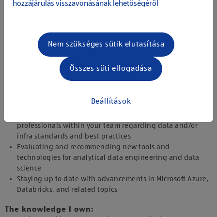
hozzájárulás visszavonásának lehetőségéről
Implementing security best practices and compliance
standards (e.g. GDPR) to protect cloud-based assets and
data
Implementing monitoring and alerting systems to
Nem szükséges sütik elutasítása
proactively identify and resolve performance issues
Resolving technical issues to support our business
Összes süti elfogadása
objectives
Working within an agile team to create technical features
that empower our Data Engineers, Data Scientists &
Beállítások
Machine Learning Engineers
Providing guidance and mentoring data and analytics
professionals within your team regarding data and/or
infra standards and best practices
Evaluating and recommending new tools and
technologies for analytical data engineering and data
science
Staying up to date with advancements in Microsoft Azure,
Databricks, and related topics
The knowledge I own: