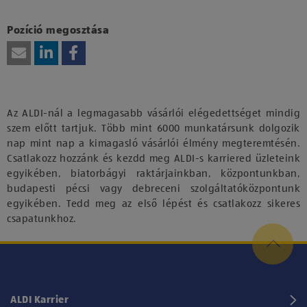
Kattints ide, amennyiben a tartalom megtekintéséhez
hozzájárulásodat kívánod adni harmadik fél szolgáltatásainak
vagy technológiájának használatához.
Pozíció megosztása
Az ALDI-nál a legmagasabb vásárlói elégedettséget mindig
szem előtt tartjuk. Több mint 6000 munkatársunk dolgozik
nap mint nap a kimagasló vásárlói élmény megteremtésén.
Csatlakozz hozzánk és kezdd meg ALDI-s karriered üzleteink
egyikében, biatorbágyi raktárjainkban, központunkban,
budapesti pécsi vagy debreceni szolgáltatóközpontunk
egyikében. Tedd meg az első lépést és csatlakozz sikeres
csapatunkhoz.
ALDI Karrier