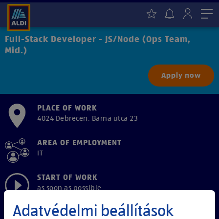
Me
Full-Stack Developer - JS/Node (Ops Team,
Mid.)
Apply now
PLACE OF WORK
4024 Debrecen, Barna utca 23
AREA OF EMPLOYMENT
IT
START OF WORK
as soon as possible
Adatvédelmi beállítások
EMPLOYMENT TYPE