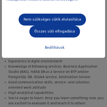
Driving quality and standards in our engineering
community, providing and discussing innovative solution
approaches and suggestions for improvement in the
Nem szükséges sütik elutasítása
development
Following agile working principles like CI/CD, test- and
design-driven development
Összes süti elfogadása
The knowledge I own:
Programming skills in Node.js and/or Java as well as OData
Beállítások
Experience
Relevant professional work experience
Experience in Agile environment
Knowledge of following services: Business Application
Studio (BAS), HANA DB as a Service on BTP and/or
PostgreSQL DB, XSUAA Service, Destination Service
Good communication skills, service- and solution-
oriented work attitude
High analytical capabilities
You're eager to learn: Once you learn something new, you
are excited to evaluate it and teach it to others