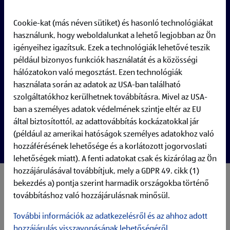
Full-time
Cookie-kat (más néven sütiket) és hasonló technológiákat
használunk, hogy weboldalunkat a lehető legjobban az Ön
igényeihez igazítsuk. Ezek a technológiák lehetővé teszik
például bizonyos funkciók használatát és a közösségi
hálózatokon való megosztást. Ezen technológiák
használata során az adatok az USA-ban található
szolgáltatókhoz kerülhetnek továbbításra. Mivel az USA-
ban a személyes adatok védelmének szintje eltér az EU
által biztosítottól, az adattovábbítás kockázatokkal jár
(például az amerikai hatóságok személyes adatokhoz való
hozzáférésének lehetősége és a korlátozott jogorvoslati
lehetőségek miatt). A fenti adatokat csak és kizárólag az Ön
hozzájárulásával továbbítjuk, mely a GDPR 49. cikk (1)
My responsibilities:
bekezdés a) pontja szerint harmadik országokba történő
Fixing and operating mature-stage SAP BTP applications
továbbításhoz való hozzájárulásnak minősül.
within a dedicated operations team (incl. UI, Frontend &
További információk az adatkezelésről és az ahhoz adott
Backend Logic, Database model, Authorization concept)
Evaluating and using SAP BTP Services
hozzájárulás visszavonásának lehetőségéről