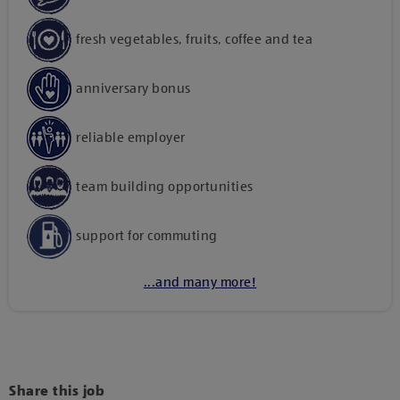
fresh vegetables, fruits, coffee and tea
anniversary bonus
reliable employer
team building opportunities
support for commuting
...and many more!
Kattints ide, amennyiben a tartalom megtekintéséhez
hozzájárulásodat kívánod adni harmadik fél szolgáltatásainak
vagy technológiájának használatához.
Share this job