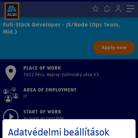
Me
Full-Stack Developer - JS/Node (Ops Team,
Mid.)
Apply now
PLACE OF WORK
7622 Pécs, Bajcsy-Zsilinszky utca 33.
AREA OF EMPLOYMENT
IT
START OF WORK
as soon as possible
Adatvédelmi beállítások
EMPLOYMENT TYPE