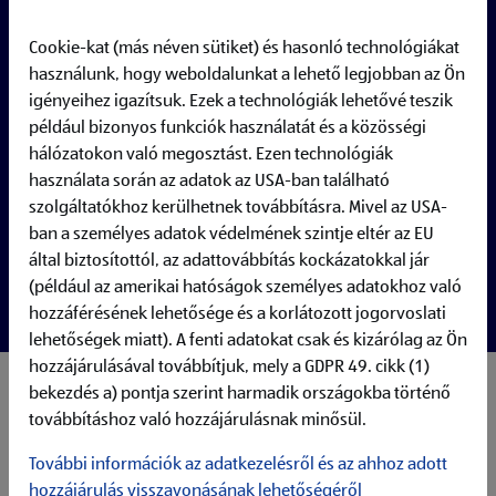
Full-time
Cookie-kat (más néven sütiket) és hasonló technológiákat
használunk, hogy weboldalunkat a lehető legjobban az Ön
igényeihez igazítsuk. Ezek a technológiák lehetővé teszik
például bizonyos funkciók használatát és a közösségi
hálózatokon való megosztást. Ezen technológiák
használata során az adatok az USA-ban található
szolgáltatókhoz kerülhetnek továbbításra. Mivel az USA-
ban a személyes adatok védelmének szintje eltér az EU
által biztosítottól, az adattovábbítás kockázatokkal jár
(például az amerikai hatóságok személyes adatokhoz való
hozzáférésének lehetősége és a korlátozott jogorvoslati
lehetőségek miatt). A fenti adatokat csak és kizárólag az Ön
hozzájárulásával továbbítjuk, mely a GDPR 49. cikk (1)
bekezdés a) pontja szerint harmadik országokba történő
My responsibilities:
Fixing and operating mature-stage SAP BTP applications
továbbításhoz való hozzájárulásnak minősül.
within a dedicated operations team (incl. UI, Frontend &
További információk az adatkezelésről és az ahhoz adott
Backend Logic, Database model, Authorization concept)
hozzájárulás visszavonásának lehetőségéről
Evaluating and using SAP BTP Services