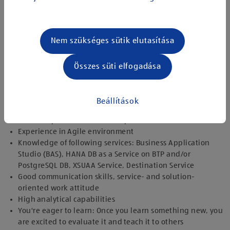
Driving quality and standards in our engineering
community, providing and discussing innovative solution
approaches and suggestions for improvement in the
Nem szükséges sütik elutasítása
development
Following agile working principles like CI/CD, test- and
design-driven development
Összes süti elfogadása
The knowledge I own:
Programming skills in Node.js and/or Java as well as OData
Beállítások
Experience
Relevant professional work experience
Experience in Agile environment
Knowledge of following services: Business Application
Studio (BAS), HANA DB as a Service on BTP and/or
PostgreSQL DB, XSUAA Service, Destination Service
Good communication skills, service- and solution-
oriented work attitude
High analytical capabilities
You're eager to learn: Once you learn something new, you
are excited to evaluate it and teach it to others