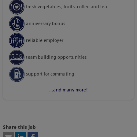
fresh vegetables, fruits, coffee and tea
anniversary bonus
reliable employer
team building opportunities
support for commuting
...and many more!
Kattints ide, amennyiben a tartalom megtekintéséhez
hozzájárulásodat kívánod adni harmadik fél szolgáltatásainak
vagy technológiájának használatához.
Share this job