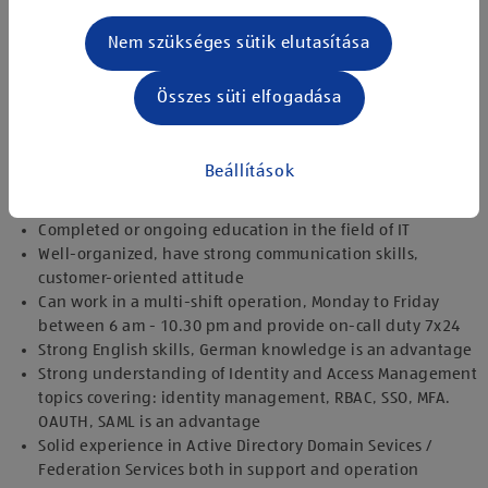
Improving processes (documentation, automation)
Providing input for international IT projects
Nem szükséges sütik elutasítása
The knowledge I own:
Összes süti elfogadása
Solid knowledge of Windows Server systems
Strong experience in Active Directory support and
operation
Beállítások
Knowledge in program languages like PowerShell,
VBScript and SQL
Completed or ongoing education in the field of IT
Well-organized, have strong communication skills,
customer-oriented attitude
Can work in a multi-shift operation, Monday to Friday
between 6 am - 10.30 pm and provide on-call duty 7x24
Strong English skills, German knowledge is an advantage
Strong understanding of Identity and Access Management
topics covering: identity management, RBAC, SSO, MFA.
OAUTH, SAML is an advantage
Solid experience in Active Directory Domain Sevices /
Federation Services both in support and operation