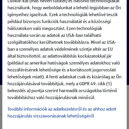
Cookie-kat (más néven sütiket) és hasonló technológiákat
használunk, hogy weboldalunkat a lehető legjobban az Ön
igényeihez igazítsuk. Ezek a technológiák lehetővé teszik
például bizonyos funkciók használatát és a közösségi
hálózatokon való megosztást. Ezen technológiák
használata során az adatok az USA-ban található
szolgáltatókhoz kerülhetnek továbbításra. Mivel az USA-
ban a személyes adatok védelmének szintje eltér az EU
által biztosítottól, az adattovábbítás kockázatokkal jár
(például az amerikai hatóságok személyes adatokhoz való
hozzáférésének lehetősége és a korlátozott jogorvoslati
lehetőségek miatt). A fenti adatokat csak és kizárólag az Ön
hozzájárulásával továbbítjuk, mely a GDPR 49. cikk (1)
bekezdés a) pontja szerint harmadik országokba történő
Your responsibilities:
továbbításhoz való hozzájárulásnak minősül.
Maintaining, servicing and further developing the Active
Directory related IAM solution
További információk az adatkezelésről és az ahhoz adott
Analysis, classification and solving system failures and
hozzájárulás visszavonásának lehetőségéről
performance shortages
Handling incidents, requests and changes