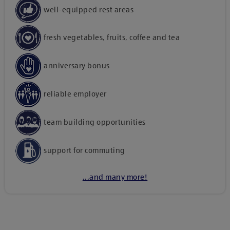
well-equipped rest areas
fresh vegetables, fruits, coffee and tea
anniversary bonus
reliable employer
team building opportunities
support for commuting
...and many more!
Kattints ide, amennyiben a tartalom megtekintéséhez
hozzájárulásodat kívánod adni harmadik fél szolgáltatásainak