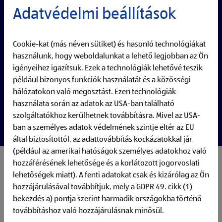
Adatvédelmi beállítások
Cookie-kat (más néven sütiket) és hasonló technológiákat
használunk, hogy weboldalunkat a lehető legjobban az Ön
igényeihez igazítsuk. Ezek a technológiák lehetővé teszik
például bizonyos funkciók használatát és a közösségi
hálózatokon való megosztást. Ezen technológiák
használata során az adatok az USA-ban található
szolgáltatókhoz kerülhetnek továbbításra. Mivel az USA-
ban a személyes adatok védelmének szintje eltér az EU
által biztosítottól, az adattovábbítás kockázatokkal jár
(például az amerikai hatóságok személyes adatokhoz való
hozzáférésének lehetősége és a korlátozott jogorvoslati
My responsibilities:
lehetőségek miatt). A fenti adatokat csak és kizárólag az Ön
Join our global Agile team and help ensure the quality of
our web applications
hozzájárulásával továbbítjuk, mely a GDPR 49. cikk (1)
Perform manual testing of new and existing features,
bekezdés a) pontja szerint harmadik országokba történő
exploring edge cases and unexpected behaviors
továbbításhoz való hozzájárulásnak minősül.
Write clear, structured test cases and keep them up to