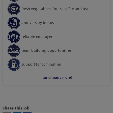
fresh vegetables, fruits, coffee and tea
anniversary bonus
reliable employer
team building opportunities
support for commuting
...and many more!
Kattints ide, amennyiben a tartalom megtekintéséhez
hozzájárulásodat kívánod adni harmadik fél szolgáltatásainak
vagy technológiájának használatához.
Share this job