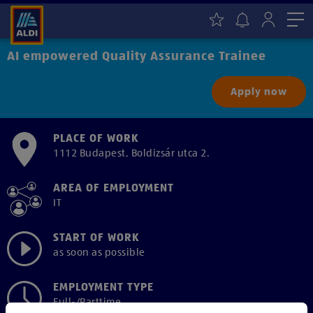
Me
AI empowered Quality Assurance Trainee
Apply now
PLACE OF WORK
1112 Budapest, Boldizsár utca 2.
AREA OF EMPLOYMENT
IT
START OF WORK
as soon as possible
EMPLOYMENT TYPE
Full-/Parttime