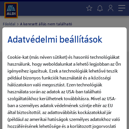
Me
Főoldal
A keresett állás nem található
A keresett állás nem található.
Adatvédelmi beállítások
Cookie-kat (más néven sütiket) és hasonló technológiákat
Érdekelned további pozícióink?
használunk, hogy weboldalunkat a lehető legjobban az Ön
Mindig naprakészen - Aktiváld az ALDI Állásfigyelő
igényeihez igazítsuk. Ezek a technológiák lehetővé teszik
funkcióját
például bizonyos funkciók használatát és a közösségi
hálózatokon való megosztást. Ezen technológiák
Válaszd ki a Számodra érdekes tevékenységi területet,
használata során az adatok az USA-ban található
aktiváld az Állásfigyelőt és maradj mindig naprakész a
szolgáltatókhoz kerülhetnek továbbításra. Mivel az USA-
további álláslehetőségeket illetően.
ban a személyes adatok védelmének szintje eltér az EU
által biztosítottól, az adattovábbítás kockázatokkal jár
Állásfigyelő
(például az amerikai hatóságok személyes adatokhoz való
hozzáférésének lehetősége és a korlátozott jogorvoslati