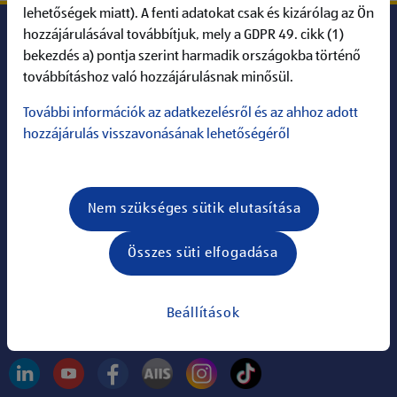
lehetőségek miatt). A fenti adatokat csak és kizárólag az Ön
hozzájárulásával továbbítjuk, mely a GDPR 49. cikk (1)
bekezdés a) pontja szerint harmadik országokba történő
ALDI Karrier
továbbításhoz való hozzájárulásnak minősül.
További információk az adatkezelésről és az ahhoz adott
Információk
hozzájárulás visszavonásának lehetőségéről
ALDI a világhálón
Nem szükséges sütik elutasítása
Keresés:
Összes süti elfogadása
Információk
Állások
Beállítások
Kövess minket: