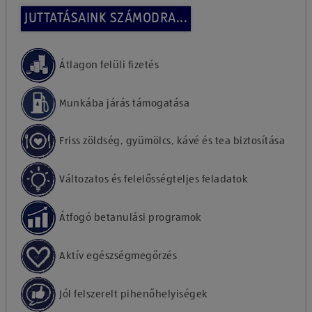
JUTTATÁSAINK SZÁMODRA...
Átlagon felüli fizetés
Munkába járás támogatása
Friss zöldség, gyümölcs, kávé és tea biztosítása
Változatos és felelősségteljes feladatok
Átfogó betanulási programok
Aktív egészségmegőrzés
Jól felszerelt pihenőhelyiségek