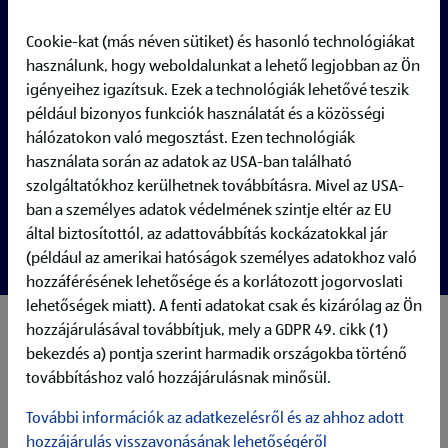
Cookie-kat (más néven sütiket) és hasonló technológiákat
használunk, hogy weboldalunkat a lehető legjobban az Ön
igényeihez igazítsuk. Ezek a technológiák lehetővé teszik
például bizonyos funkciók használatát és a közösségi
hálózatokon való megosztást. Ezen technológiák
használata során az adatok az USA-ban található
szolgáltatókhoz kerülhetnek továbbításra. Mivel az USA-
ban a személyes adatok védelmének szintje eltér az EU
által biztosítottól, az adattovábbítás kockázatokkal jár
(például az amerikai hatóságok személyes adatokhoz való
hozzáférésének lehetősége és a korlátozott jogorvoslati
lehetőségek miatt). A fenti adatokat csak és kizárólag az Ön
hozzájárulásával továbbítjuk, mely a GDPR 49. cikk (1)
Feladatok, amik rám várnak
bekezdés a) pontja szerint harmadik országokba történő
az üzletvezető teljes körű helyettesítése távolléte esetén
az üzletvezető támogatása a napi feladatokban - pl.
továbbításhoz való hozzájárulásnak minősül.
árurendelés, áruk szakszerű kihelyezése, valamint a
További információk az adatkezelésről és az ahhoz adott
termékek minőségének ellenőrzése
hozzájárulás visszavonásának lehetőségéről
aktív részvétel a napi működésben - pl. pénztárkezelés,