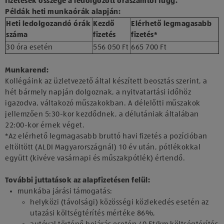
fizetések összege a ledolgozott óraszámtól függ.
Példák heti munkaórák alapján:
Heti ledolgozandó órák
Kezdő
Elérhető legmagasabb
száma
fizetés
fizetés*
30 óra esetén
556 050 Ft
665 700 Ft
Munkarend:
Kollégáink az üzletvezető által készített beosztás szerint, a
hét bármely napján dolgoznak, a nyitvatartási időhöz
igazodva, váltakozó műszakokban. A délelőtti műszakok
jellemzően 5:30-kor kezdődnek, a délutániak általában
22:00-kor érnek véget.
*Az elérhető legmagasabb bruttó havi fizetés a pozícióban
eltöltött (ALDI Magyarországnál) 10 év után, pótlékokkal
együtt (kivéve vasárnapi és műszakpótlék) értendő.
További juttatások az alapfizetésen felül:
munkába járási támogatás:
helyközi (távolsági) közösségi közlekedés esetén az
utazási költségtérítés mértéke 86%,