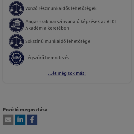
Vonzó részmunkaidős lehetőségek
Magas szakmai színvonalú képzések az ALDI
Akadémia keretében
Sokszínű munkaidő lehetősége
Légszűrő berendezés
...és még sok más!
Kattints ide, amennyiben a tartalom megtekintéséhez
hozzájárulásodat kívánod adni harmadik fél szolgáltatásainak
vagy technológiájának használatához.
Pozíció megosztása