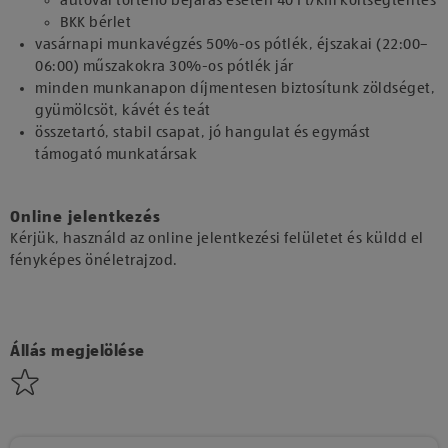
autóval történő bejárás esetén 40 Ft/km költségtérítés
BKK bérlet
vasárnapi munkavégzés 50%-os pótlék, éjszakai (22:00–
06:00) műszakokra 30%-os pótlék jár
minden munkanapon díjmentesen biztosítunk zöldséget,
gyümölcsöt, kávét és teát
összetartó, stabil csapat, jó hangulat és egymást
támogató munkatársak
Online jelentkezés
Kérjük, használd az online jelentkezési felületet és küldd el
fényképes önéletrajzod.
Állás megjelölése