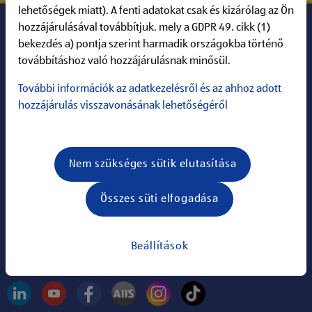
lehetőségek miatt). A fenti adatokat csak és kizárólag az Ön
hozzájárulásával továbbítjuk, mely a GDPR 49. cikk (1)
bekezdés a) pontja szerint harmadik országokba történő
ALDI Karrier
továbbításhoz való hozzájárulásnak minősül.
További információk az adatkezelésről és az ahhoz adott
Információk
hozzájárulás visszavonásának lehetőségéről
ALDI a világhálón
Nem szükséges sütik elutasítása
Keresés:
Összes süti elfogadása
Információk
Állások
Beállítások
Kövess minket: