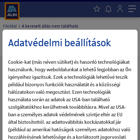
Me
Főoldal
A keresett állás nem található
A keresett állás nem található.
Adatvédelmi beállítások
Cookie-kat (más néven sütiket) és hasonló technológiákat
Érdekelned további pozícióink?
használunk, hogy weboldalunkat a lehető legjobban az Ön
Mindig naprakészen - Aktiváld az ALDI Állásfigyelő
igényeihez igazítsuk. Ezek a technológiák lehetővé teszik
funkcióját
például bizonyos funkciók használatát és a közösségi
hálózatokon való megosztást. Ezen technológiák
Válaszd ki a Számodra érdekes tevékenységi területet,
használata során az adatok az USA-ban található
aktiváld az Állásfigyelőt és maradj mindig naprakész a
szolgáltatókhoz kerülhetnek továbbításra. Mivel az USA-
további álláslehetőségeket illetően.
ban a személyes adatok védelmének szintje eltér az EU
által biztosítottól, az adattovábbítás kockázatokkal jár
Állásfigyelő
(például az amerikai hatóságok személyes adatokhoz való
hozzáférésének lehetősége és a korlátozott jogorvoslati