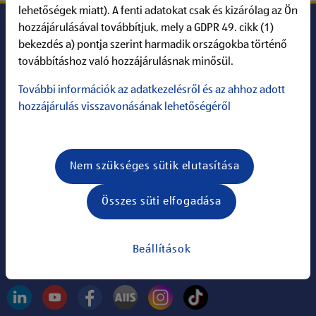
lehetőségek miatt). A fenti adatokat csak és kizárólag az Ön
hozzájárulásával továbbítjuk, mely a GDPR 49. cikk (1)
bekezdés a) pontja szerint harmadik országokba történő
ALDI Karrier
továbbításhoz való hozzájárulásnak minősül.
További információk az adatkezelésről és az ahhoz adott
Információk
hozzájárulás visszavonásának lehetőségéről
ALDI a világhálón
Nem szükséges sütik elutasítása
Keresés:
Összes süti elfogadása
Információk
Állások
Beállítások
Kövess minket: