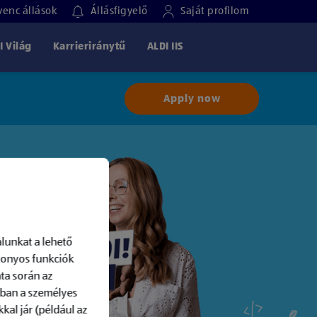
enc állások
Állásfigyelő
Saját profilom
I Világ
Karrieriránytű
ALDI IIS
Apply now
lunkat a lehető
izonyos funkciók
ta során az
-ban a személyes
kal jár (például az