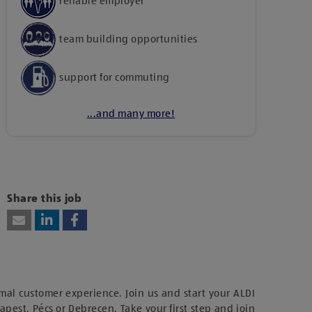
reliable employer
team building opportunities
support for commuting
...and many more!
Kattints ide, amennyiben a tartalom
megtekintéséhez hozzájárulásodat kívánod adni
harmadik fél szolgáltatásainak vagy
Share this job
technológiájának használatához.
mal customer experience. Join us and start your ALDI
dapest, Pécs or Debrecen. Take your first step and join