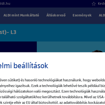
aldi.hu
Kedv
ALDI mint Munkáltató
Álláskereső
Események
ALD
st)- L3
lmi beállítások
éven sütiket) és hasonló technológiákat használunk, hogy webolda
ényeihez igazítsuk. Ezek a technológiák lehetővé teszik például b
közösségi hálózatokon való megosztást. Ezen technológiák használa
 található szolgáltatókhoz kerülhetnek továbbításra. Mivel az USA
szintje eltér az EU által biztosítottól, az adattovábbítás kockázatok