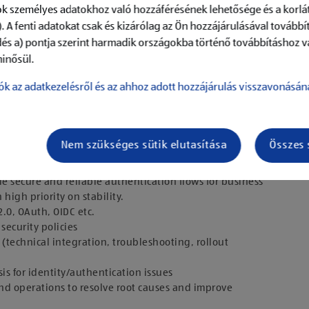
k személyes adatokhoz való hozzáférésének lehetősége és a korlát
. A fenti adatokat csak és kizárólag az Ön hozzájárulásával továbbí
dés a) pontja szerint harmadik országokba történő továbbításhoz v
inősül.
ók az adatkezelésről és az ahhoz adott hozzájárulás visszavonásán
Nem szükséges sütik elutasítása
Összes 
 Identity Provider platform like Microsoft Entra ID, Okta,
le secure and reliable authentication flows for business
high priority on stability.
.0, OAuth, OIDC etc.
security policies
(technical integration, troubleshooting, rollout
s for identity/authentication issues
nd operations to resolve root causes and improve