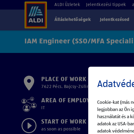
ALDI Üzletek
Jelentkezési tippek
Álláslehetőségek
Jelentkezésed
IAM Engineer (SSO/MFA Speciali
PLACE OF WORK
Adatvéde
7622 Pécs, Bajcsy-Zsilinszky utca 33.
AREA OF EMPLOYMENT
Cookie-kat (más n
IT
legjobban az Ön ig
használatát és a 
START OF WORK
adatok az USA-ban
as soon as possible
adatok védelmének 