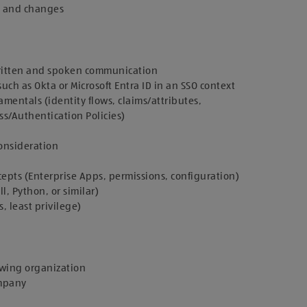
s, and changes
nwritten and spoken communication
ch as Okta or Microsoft Entra ID in an SSO context
entals (identity flows, claims/attributes,
ss/Authentication Policies)
consideration
cepts (Enterprise Apps, permissions, configuration)
, Python, or similar)
, least privilege)
rowing organization
ompany