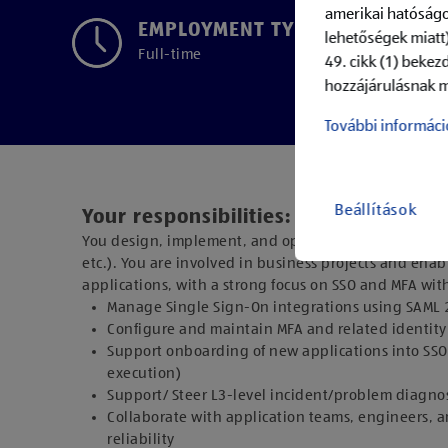
amerikai hatóságo
EMPLOYMENT TYPE
lehetőségek miatt)
Full-time
49. cikk (1) bekez
hozzájárulásnak m
További informáci
Beállítások
Your responsibilities:
You design, implement, and operate a state-of-the-art
etc.). You are involved in business projects and enab
applications, with a strong focus on SSO and MFA with 
Manage Single Sign-On integrations using SAML 2
Configure and maintain MFA and related identity 
Support onboarding of new applications into SSO 
execution)
Support/ Steer L3-level incident/problem diagnosi
Collaborate with application teams, engineers, a
reliability