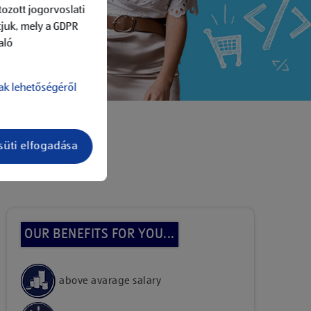
ozott jogorvoslati
tjuk, mely a GDPR
aló
ak lehetőségéről
süti elfogadása
add to job list
OUR BENEFITS FOR YOU...
above avarage salary