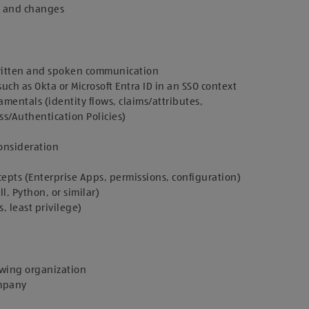
, and changes
nwritten and spoken communication
ch as Okta or Microsoft Entra ID in an SSO context
entals (identity flows, claims/attributes,
ss/Authentication Policies)
consideration
cepts (Enterprise Apps, permissions, configuration)
, Python, or similar)
, least privilege)
rowing organization
ompany