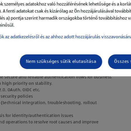
k személyes adatokhoz való hozzáférésének lehetősége és a korlát
. A fenti adatokat csak és kizárólag az Ön hozzájárulásával továbbí
dés a) pontja szerint harmadik országokba történő továbbításhoz v
inősül.
ók az adatkezelésről és az ahhoz adott hozzájárulás visszavonásán
Nem szükséges sütik elutasítása
Összes 
 Identity Provider platform like Microsoft Entra ID, Okta,
le secure and reliable authentication flows for business
high priority on stability.
.0, OAuth, OIDC etc.
security policies
(technical integration, troubleshooting, rollout
s for identity/authentication issues
nd operations to resolve root causes and improve