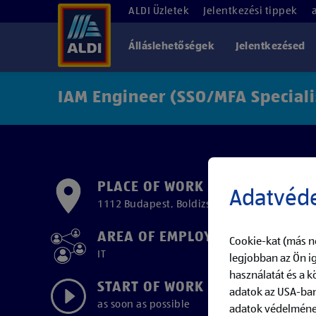
ALDI Üzletek
Jelentkezési tippek
Álláslehetőségek
Jelentkezésed
IAM Engineer (SSO/MFA Speciali
PLACE OF WORK
Adatvéde
1112 Budapest, Boldizsár utca 2.
AREA OF EMPLOYMENT
Cookie-kat (más n
IT
legjobban az Ön ig
használatát és a 
START OF WORK
adatok az USA-ban
as soon as possible
adatok védelmének 