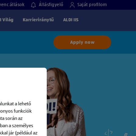
enc állások
Állásfigyelő
Saját profilom
I Világ
Karrieriránytű
ALDI IIS
Apply now
lunkat a lehető
izonyos funkciók
ta során az
-ban a személyes
kal jár (például az