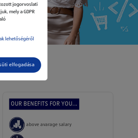
ozott jogorvoslati
tjuk, mely a GDPR
aló
ak lehetőségéről
süti elfogadása
add to job list
OUR BENEFITS FOR YOU...
above avarage salary