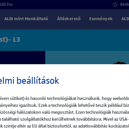
aldi.hu
Kedv
ALDI mint Munkáltató
Álláskereső
Események
ALD
st)- L3
lmi beállítások
éven sütiket) és hasonló technológiákat használunk, hogy webolda
ényeihez igazítsuk. Ezek a technológiák lehetővé teszik például b
közösségi hálózatokon való megosztást. Ezen technológiák használa
 található szolgáltatókhoz kerülhetnek továbbításra. Mivel az USA
szintje eltér az EU által biztosítottól, az adattovábbítás kockázatok