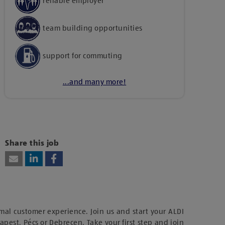
reliable employer
team building opportunities
support for commuting
...and many more!
Kattints ide, amennyiben a tartalom
megtekintéséhez hozzájárulásodat kívánod adni
harmadik fél szolgáltatásainak vagy
Share this job
technológiájának használatához.
mal customer experience. Join us and start your ALDI
dapest, Pécs or Debrecen. Take your first step and join