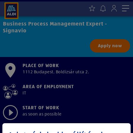
Me
Business Process Management Expert -
Signavio
Apply now
PLACE OF WORK
1112 Budapest, Boldizsár utca 2.
AREA OF EMPLOYMENT
IT
START OF WORK
as soon as possible
EMPLOYMENT TYPE