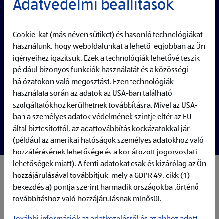
Adatvédelmi beállítások
Full-time
Cookie-kat (más néven sütiket) és hasonló technológiákat
használunk, hogy weboldalunkat a lehető legjobban az Ön
igényeihez igazítsuk. Ezek a technológiák lehetővé teszik
például bizonyos funkciók használatát és a közösségi
hálózatokon való megosztást. Ezen technológiák
használata során az adatok az USA-ban található
szolgáltatókhoz kerülhetnek továbbításra. Mivel az USA-
ban a személyes adatok védelmének szintje eltér az EU
által biztosítottól, az adattovábbítás kockázatokkal jár
(például az amerikai hatóságok személyes adatokhoz való
hozzáférésének lehetősége és a korlátozott jogorvoslati
lehetőségek miatt). A fenti adatokat csak és kizárólag az Ön
My responsibilities:
hozzájárulásával továbbítjuk, mely a GDPR 49. cikk (1)
Process Governance & Standards
: Apply, maintain, and
bekezdés a) pontja szerint harmadik országokba történő
continuously improve modelling standards, including
továbbításhoz való hozzájárulásnak minősül.
notation, naming conventions, versioning, and design
principles. Support process governance by ensuring that
További információk az adatkezelésről és az ahhoz adott