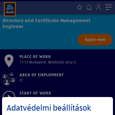
Me
Directory and Certificate Management
Engineer
Apply now
PLACE OF WORK
1112 Budapest, Boldizsár utca 2.
AREA OF EMPLOYMENT
IT
START OF WORK
as soon as possible
Adatvédelmi beállítások
EMPLOYMENT TYPE