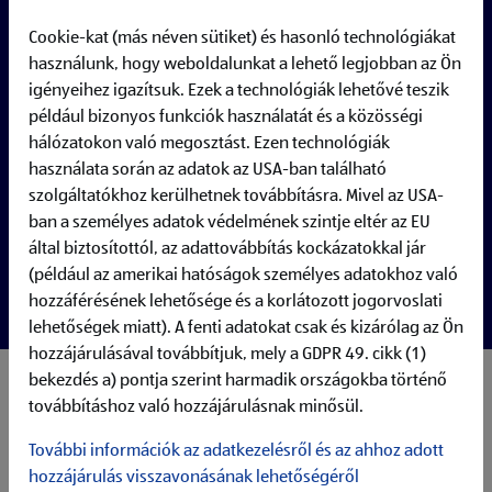
Full-time
Cookie-kat (más néven sütiket) és hasonló technológiákat
használunk, hogy weboldalunkat a lehető legjobban az Ön
igényeihez igazítsuk. Ezek a technológiák lehetővé teszik
például bizonyos funkciók használatát és a közösségi
hálózatokon való megosztást. Ezen technológiák
használata során az adatok az USA-ban található
szolgáltatókhoz kerülhetnek továbbításra. Mivel az USA-
ban a személyes adatok védelmének szintje eltér az EU
által biztosítottól, az adattovábbítás kockázatokkal jár
(például az amerikai hatóságok személyes adatokhoz való
hozzáférésének lehetősége és a korlátozott jogorvoslati
lehetőségek miatt). A fenti adatokat csak és kizárólag az Ön
hozzájárulásával továbbítjuk, mely a GDPR 49. cikk (1)
bekezdés a) pontja szerint harmadik országokba történő
Your responsibilities:
továbbításhoz való hozzájárulásnak minősül.
Administer, maintain, and support Microsoft Active
Directory services
További információk az adatkezelésről és az ahhoz adott
Manage users, groups, organizational units, and Group
hozzájárulás visszavonásának lehetőségéről
Policy Objects