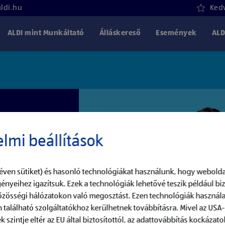
aldi.hu
Kedv
ALDI mint Munkáltató
Álláskereső
Események
ALD
lmi beállítások
éven sütiket) és hasonló technológiákat használunk, hogy webolda
ényeihez igazítsuk. Ezek a technológiák lehetővé teszik például b
közösségi hálózatokon való megosztást. Ezen technológiák használa
 található szolgáltatókhoz kerülhetnek továbbításra. Mivel az USA
szintje eltér az EU által biztosítottól, az adattovábbítás kockázatok