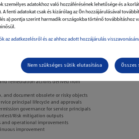
k személyes adatokhoz való hozzáférésének lehetősége és a korlát
. A fenti adatokat csak és kizárólag az Ön hozzájárulásával továbbí
dés a) pontja szerint harmadik országokba történő továbbításhoz v
inősül.
ók az adatkezelésről és az ahhoz adott hozzájárulás visszavonásán
Nem szükséges sütik elutasítása
Összes 
inable operations and governance for Microsoft Entra ID.
, and remediation actions derived from
p, and document obsolete or risky objects
vice principal lifecycle and approvals
rmission governance for service principals
ntest/Risk mitigation outputs
nts and operational improvements
ntinuous improvement