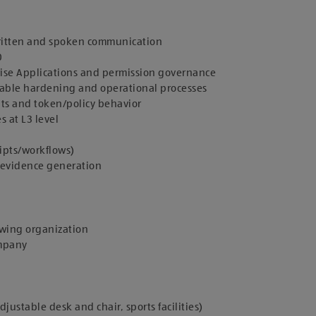
nwritten and spoken communication
D
prise Applications and permission governance
onable hardening and operational processes
ts and token/policy behavior
s at L3 level
ipts/workflows)
 evidence generation
rowing organization
ompany
stable desk and chair, sports facilities)