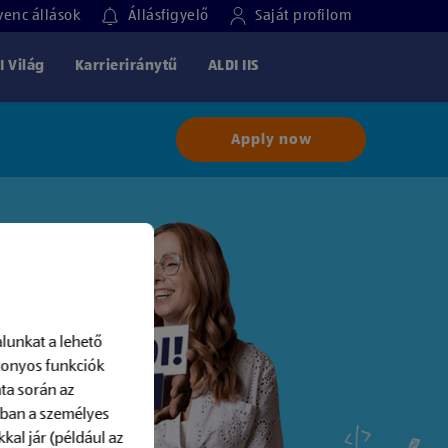
enc állások
Állásfigyelő
Saját profilom
I Világ
Karrieriránytű
ALDI IIS
Apply now
lunkat a lehető
izonyos funkciók
ta során az
-ban a személyes
kal jár (például az