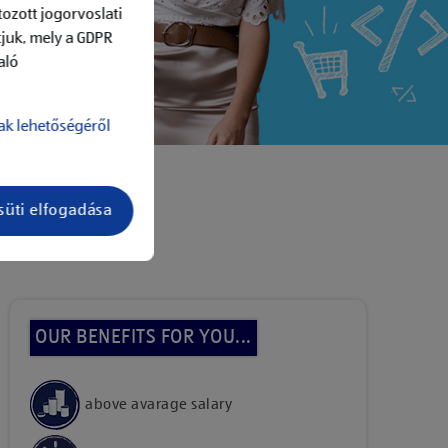
ozott jogorvoslati
tjuk, mely a GDPR
aló
ak lehetőségéről
süti elfogadása
add to job list
OUR BENEFITS FOR YOU...
above avarage salary