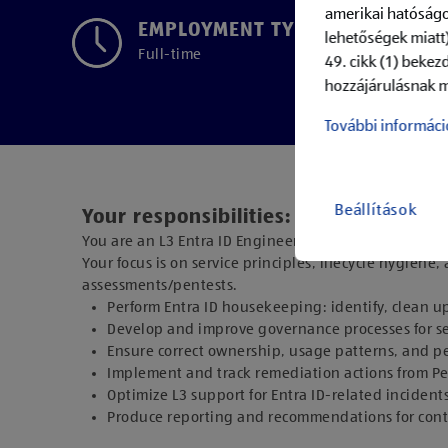
amerikai hatóságo
EMPLOYMENT TYPE
lehetőségek miatt)
Full-time
49. cikk (1) bekez
hozzájárulásnak m
További informáci
Beállítások
Your responsibilities:
You are an L3 Entra ID Engineer responsible for susta
Your focus is on service principles, lifecycle hygiene
assessments/pentests.
Perform Entra ID housekeeping: identify, clean u
Develop and improve governance processes for ser
Ensure correct ownership, usage patterns, and pe
Implement and track remediation actions from Pe
Optimize L3 support for Entra ID-related incide
Produce reporting and recommendations for co