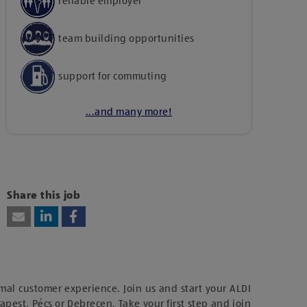
reliable employer
team building opportunities
support for commuting
...and many more!
Kattints ide, amennyiben a tartalom
megtekintéséhez hozzájárulásodat kívánod adni
harmadik fél szolgáltatásainak vagy
Share this job
technológiájának használatához.
mal customer experience. Join us and start your ALDI
dapest, Pécs or Debrecen. Take your first step and join