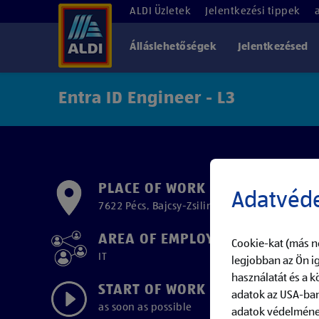
ALDI Üzletek
Jelentkezési tippek
Álláslehetőségek
Jelentkezésed
Entra ID Engineer - L3
PLACE OF WORK
Adatvéde
7622 Pécs, Bajcsy-Zsilinszky utca 33.
AREA OF EMPLOYMENT
Cookie-kat (más n
IT
legjobban az Ön ig
használatát és a 
START OF WORK
adatok az USA-ban
as soon as possible
adatok védelmének 