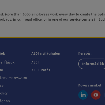
nd. More than 6000 employees work every day to create the opti
orbágy, in our head office, or in one of our service centers in Bu
iók
ALDI a világhálón
Keresés:
állítások
ALDI
Információk
sa
ALDI Utazás
lem/Impresszum
Kövess minket:
ce
olicy
lágban