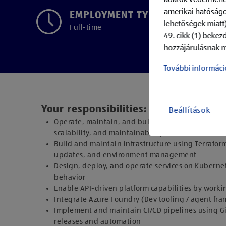
amerikai hatóságo
EMPLOYMENT TYPE
lehetőségek miatt)
Full-time
49. cikk (1) bekez
hozzájárulásnak m
További informáci
Your responsibilities:
Beállítások
Operate, maintain, and build Azure-based platfor
scalability, and maintainability
Build and maintain infrastructure using Terraform
updates, and environment management
Design, deploy, and operate services on Kuberne
behavior
Enable API-driven platform capabilities by wor
Integrate Azure Foundry (Dev tooling / agent fr
Implement and maintain CI/CD pipelines using Gi
releases and automation