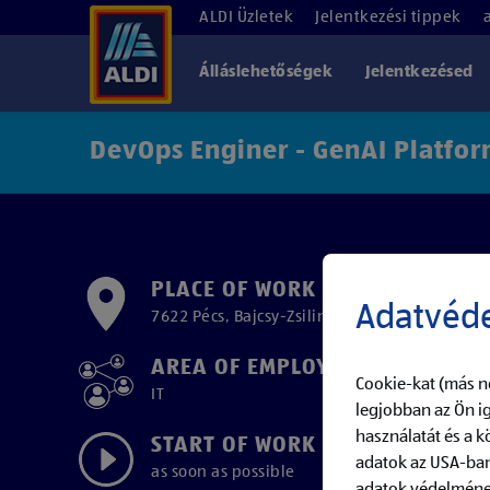
ALDI Üzletek
Jelentkezési tippek
Álláslehetőségek
Jelentkezésed
DevOps Enginer - GenAI Platfor
PLACE OF WORK
Adatvéde
7622 Pécs, Bajcsy-Zsilinszky utca 33.
AREA OF EMPLOYMENT
Cookie-kat (más n
IT
legjobban az Ön ig
használatát és a 
START OF WORK
adatok az USA-ban
as soon as possible
adatok védelmének 