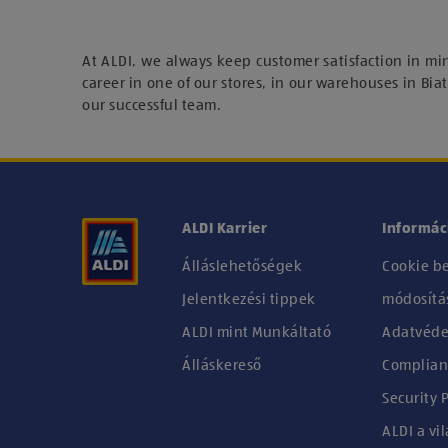
At ALDI, we always keep customer satisfaction in mi
career in one of our stores, in our warehouses in Biat
our successful team.
ALDI Karrier
Informác
Álláslehetőségek
Cookie be
Jelentkezési tippek
módosítá
ALDI mint Munkáltató
Adatvéde
Álláskereső
Complian
Security P
ALDI a vi