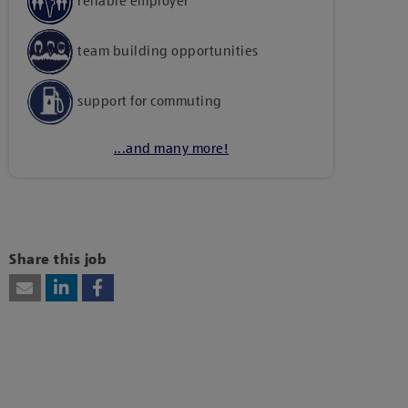
reliable employer
team building opportunities
support for commuting
...and many more!
Kattints ide, amennyiben a tartalom
megtekintéséhez hozzájárulásodat kívánod adni
harmadik fél szolgáltatásainak vagy
Share this job
technológiájának használatához.