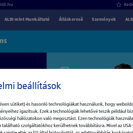
aldi.hu
Kedv
ALDI mint Munkáltató
Álláskereső
Események
ALD
ms
lmi beállítások
éven sütiket) és hasonló technológiákat használunk, hogy webolda
ényeihez igazítsuk. Ezek a technológiák lehetővé teszik például b
közösségi hálózatokon való megosztást. Ezen technológiák használa
 található szolgáltatókhoz kerülhetnek továbbításra. Mivel az USA
szintje eltér az EU által biztosítottól, az adattovábbítás kockázatok