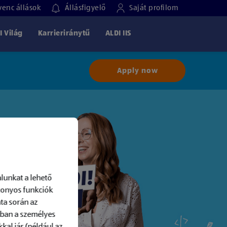
enc állások
Állásfigyelő
Saját profilom
I Világ
Karrieriránytű
ALDI IIS
Apply now
lunkat a lehető
izonyos funkciók
ta során az
-ban a személyes
kal jár (például az