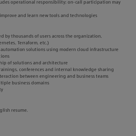
des operational responsibility; on-call participation may
 improve and learn new tools and technologies
ed by thousands of users across the organization,
netes, Terraform, etc.)
 automation solutions using modern cloud infrastructure
tions
hip of solutions and architecture
trainings, conferences and internal knowledge sharing
interaction between engineering and business teams
ltiple business domains
ty
nglish resume.