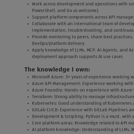
Work across development and operations with scr
PowerShell, and Go as welcome)
Support platform components across API managem
Collaborate with an international team of devel
implementation, troubleshooting, and continuo
Provide mentoring to peers, share best practices
DevOps/platform delivery
Apply knowledge of LLMs, MCP, AI Agents, and Azu
deployment approach supports AI use cases
The knowledge I own:
Microsoft Azure: 3+ years of experience working 
Azure API Management: Experience working wit
Azure Foundry: Hands-on experience with Azure 
Terraform: Strong ability to manage infrastructur
Kubernetes: Good understanding of Kubernetes 
GitLab CI/CD: Experience with GitLab Pipelines an
Development & Scripting: Python is a must, with 
Core platform areas: Knowledge related to API 
AI platform knowledge: Understanding of LLMs, M