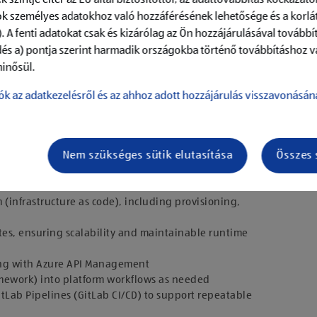
k személyes adatokhoz való hozzáférésének lehetősége és a korlát
. A fenti adatokat csak és kizárólag az Ön hozzájárulásával továbbí
dés a) pontja szerint harmadik országokba történő továbbításhoz v
inősül.
ók az adatkezelésről és az ahhoz adott hozzájárulás visszavonásán
Nem szükséges sütik elutasítása
Összes 
ms to host AI-enabled applications, ensuring reliability,
 (infrastructure as code), including provisioning,
tes, ensuring scalability and maintainable runtime
king with Azure API Management
amework) into platform workflows as needed
tLab Pipelines (GitLab CI/CD) to support repeatable