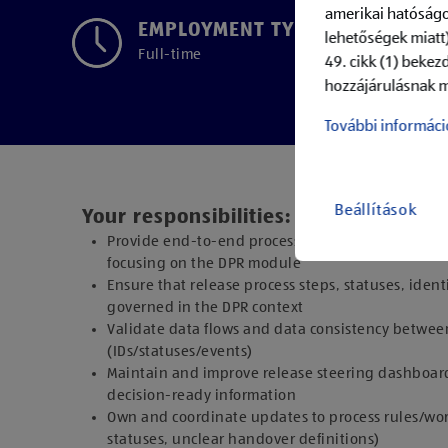
amerikai hatóságo
EMPLOYMENT TYPE
lehetőségek miatt)
Full-time
49. cikk (1) bekez
hozzájárulásnak m
További informáci
Beállítások
Your responsibilities:
Provide end-to-end process and data ownership f
focusing on the DPR module
Ensure that release process steps, statuses, ident
governed in the DPR context​
Validate data flows and data consistency betwee
(IDs/statuses/events)
Maintain and improve release steering dashboards
decision-ready information
Own and coordinate updates to process rules/workf
statuses, unclear handover definitions)