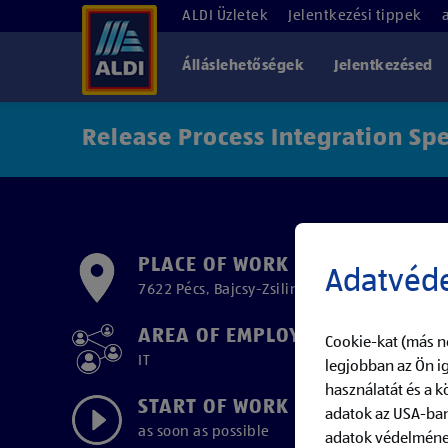
ALDI Üzletek
Jelentkezési tippek
Álláslehetőségek
Jelentkezésed
Release Process Integration Spe
PLACE OF WORK
Adatvéde
7622 Pécs, Bajcsy-Zsilinszky utca 33.
AREA OF EMPLOYMENT
Cookie-kat (más n
IT
legjobban az Ön ig
használatát és a 
START OF WORK
adatok az USA-ban
as soon as possible
adatok védelmének 