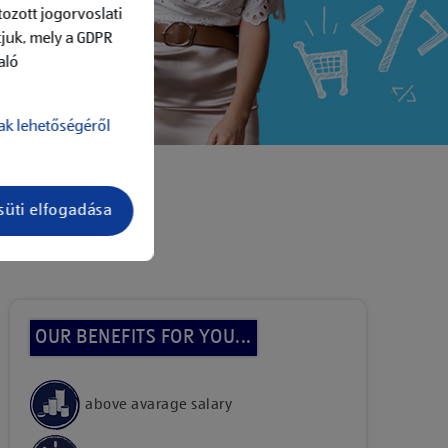
ozott jogorvoslati
tjuk, mely a GDPR
aló
ak lehetőségéről
süti elfogadása
add to job list
OUR BENEFITS FOR YOU...
above avarage salary