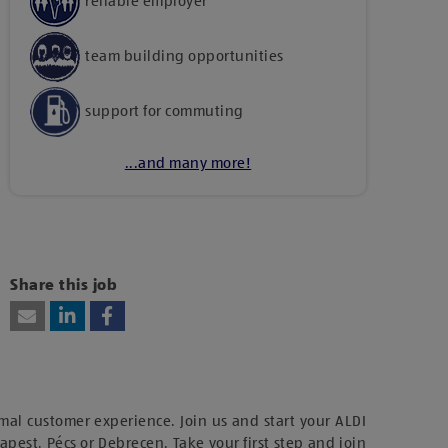
reliable employer
team building opportunities
support for commuting
...and many more!
Kattints ide, amennyiben a tartalom
megtekintéséhez hozzájárulásodat kívánod adni
harmadik fél szolgáltatásainak vagy
Share this job
technológiájának használatához.
mal customer experience. Join us and start your ALDI
dapest, Pécs or Debrecen. Take your first step and join