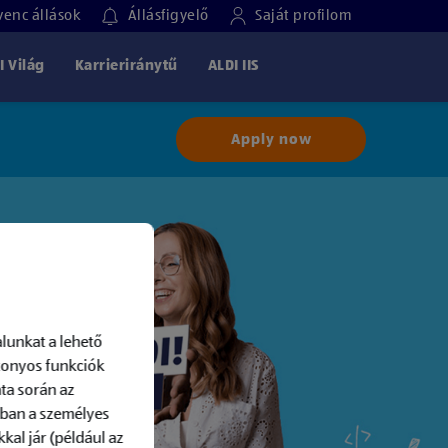
enc állások
Állásfigyelő
Saját profilom
I Világ
Karrieriránytű
ALDI IIS
Apply now
lunkat a lehető
izonyos funkciók
ta során az
-ban a személyes
kal jár (például az