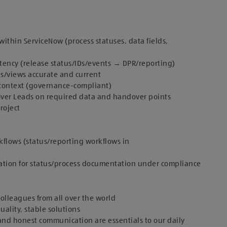
thin ServiceNow (process statuses, data fields,
tency (release status/IDs/events → DPR/reporting)​
s/views accurate and current​
context (governance-compliant)​
over Leads on required data and handover points​
oject​
flows (status/reporting workflows in
zation for status/process documentation under compliance
olleagues from all over the world
ality, stable solutions
and honest communication are essentials to our daily