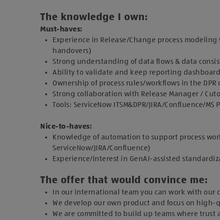
The knowledge I own:
Must-haves:
Experience in Release/Change process modeling wi
handovers)​
Strong understanding of data flows & data consis
Ability to validate and keep reporting dashboard
Ownership of process rules/workflows in the DPR 
Strong collaboration with Release Manager / Cut
Tools: ServiceNow ITSM&DPR/JIRA/Confluence/MS Pr
Nice-to-haves​:
Knowledge of automation to support process work
ServiceNow/JIRA/Confluence)​
Experience/interest in GenAI-assisted standardi
The offer that would convince me:
In our international team you can work with our c
We develop our own product and focus on high-qu
We are committed to build up teams where trust 