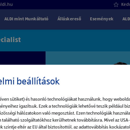
aldi.hu
Kedv
ALDI mint Munkáltató
Álláskereső
Események
ALD
cialist
lmi beállítások
éven sütiket) és hasonló technológiákat használunk, hogy webolda
ényeihez igazítsuk. Ezek a technológiák lehetővé teszik például b
közösségi hálózatokon való megosztást. Ezen technológiák használa
 található szolgáltatókhoz kerülhetnek továbbításra. Mivel az USA
szintje eltér az EU által biztosítottól, az adattovábbítás kockázatok