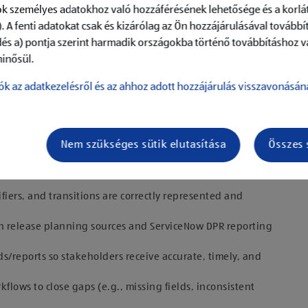
k személyes adatokhoz való hozzáférésének lehetősége és a korlát
. A fenti adatokat csak és kizárólag az Ön hozzájárulásával továbbí
dés a) pontja szerint harmadik országokba történő továbbításhoz v
inősül.
ók az adatkezelésről és az ahhoz adott hozzájárulás visszavonásán
Nem szükséges sütik elutasítása
Összes 
or the release workflow in the ServiceNow ecosystem,
ifiers, and transitions are correctly represented and
n release planning sources and ServiceNow DPR reporting
/reports so stakeholders receive accurate, timely, and
lows to close gaps (e.g., missing fields, inconsistent