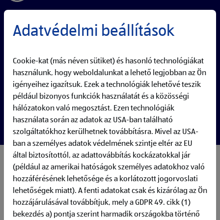
Adatvédelmi beállítások
Cookie-kat (más néven sütiket) és hasonló technológiákat
használunk, hogy weboldalunkat a lehető legjobban az Ön
igényeihez igazítsuk. Ezek a technológiák lehetővé teszik
például bizonyos funkciók használatát és a közösségi
hálózatokon való megosztást. Ezen technológiák
használata során az adatok az USA-ban található
szolgáltatókhoz kerülhetnek továbbításra. Mivel az USA-
ban a személyes adatok védelmének szintje eltér az EU
által biztosítottól, az adattovábbítás kockázatokkal jár
Your responsibilities:
(például az amerikai hatóságok személyes adatokhoz való
Ensure operational stability, performance, and
hozzáférésének lehetősége és a korlátozott jogorvoslati
availability of the product
lehetőségek miatt). A fenti adatokat csak és kizárólag az Ön
Monitor, control, and continuously improve system
hozzájárulásával továbbítjuk, mely a GDPR 49. cikk (1)
operations and service quality
bekezdés a) pontja szerint harmadik országokba történő
Coordinate ITSM activities (incidents, changes, problems,