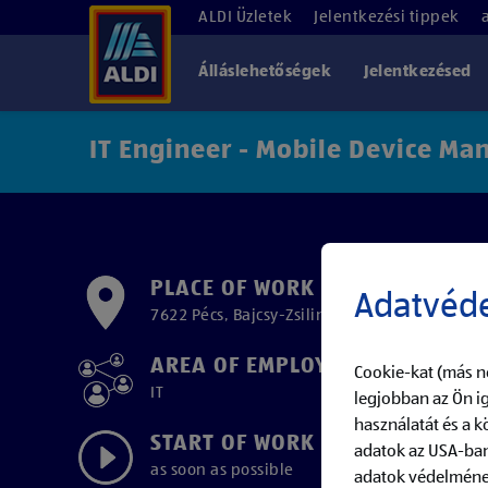
ALDI Üzletek
Jelentkezési tippek
Álláslehetőségek
Jelentkezésed
IT Engineer - Mobile Device M
PLACE OF WORK
Adatvéde
7622 Pécs, Bajcsy-Zsilinszky utca 33.
AREA OF EMPLOYMENT
Cookie-kat (más n
IT
legjobban az Ön ig
használatát és a 
START OF WORK
adatok az USA-ban
as soon as possible
adatok védelmének 