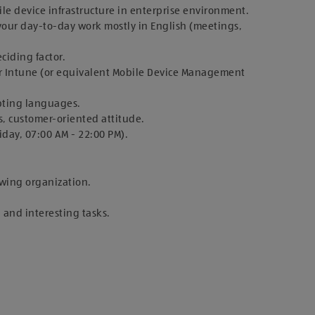
le device infrastructure in enterprise environment.
t your day-to-day work mostly in English (meetings,
ciding factor.
or Intune (or equivalent Mobile Device Management
ipting languages.
s, customer-oriented attitude.
iday, 07:00 AM - 22:00 PM).
rowing organization.
d and interesting tasks.