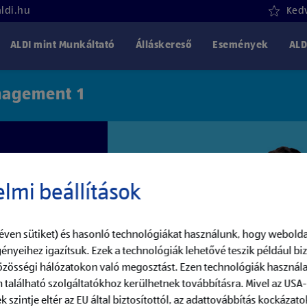
aldi.hu
Kedv
ALDI mint Munkáltató
Álláskereső
Események
ALD
anagement 1
lmi beállítások
éven sütiket) és hasonló technológiákat használunk, hogy webolda
ényeihez igazítsuk. Ezek a technológiák lehetővé teszik például b
közösségi hálózatokon való megosztást. Ezen technológiák használa
 található szolgáltatókhoz kerülhetnek továbbításra. Mivel az USA
szintje eltér az EU által biztosítottól, az adattovábbítás kockázatok