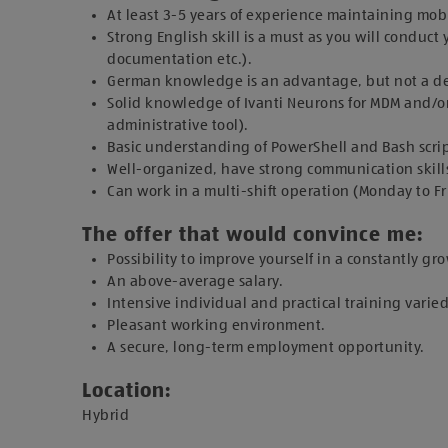
At least 3-5 years of experience maintaining mobi
Strong English skill is a must as you will conduc
documentation etc.).
German knowledge is an advantage, but not a de
Solid knowledge of Ivanti Neurons for MDM and/
administrative tool).
Basic understanding of PowerShell and Bash scr
Well-organized, have strong communication skill
Can work in a multi-shift operation (Monday to Fr
The offer that would convince me:
Possibility to improve yourself in a constantly g
An above-average salary.
Intensive individual and practical training varie
Pleasant working environment.
A secure, long-term employment opportunity.
Location:
​Hybrid​