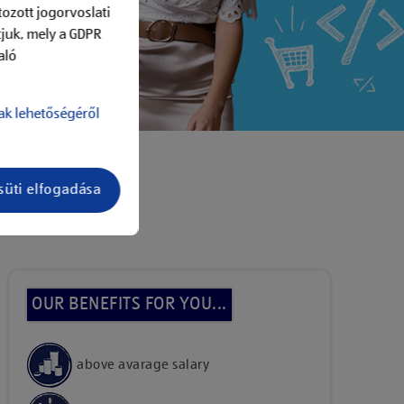
ozott jogorvoslati
tjuk, mely a GDPR
aló
ak lehetőségéről
süti elfogadása
add to job list
OUR BENEFITS FOR YOU...
above avarage salary