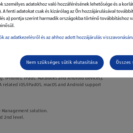
k személyes adatokhoz való hozzáférésének lehetősége és a korlát
. A fenti adatokat csak és kizárólag az Ön hozzájárulásával továbbí
dés a) pontja szerint harmadik országokba történő továbbításhoz v
inősül.
ók az adatkezelésről és az ahhoz adott hozzájárulás visszavonásán
Nem szükséges sütik elutasítása
Összes 
urons for MDM infrastructure.
.g. iPhones, iPads, MacBooks and Android devices).
RA related iOS/iPadOS, macOS and Android support
e Management solution.
d 2nd level.