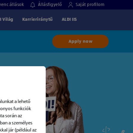
enc állások
Állásfigyelő
Saját profilom
I Világ
Karrieriránytű
ALDI IIS
Apply now
lunkat a lehető
izonyos funkciók
ta során az
-ban a személyes
kal jár (például az