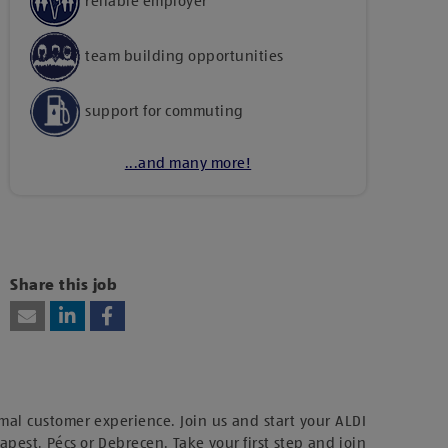
reliable employer
team building opportunities
support for commuting
...and many more!
Kattints ide, amennyiben a tartalom
megtekintéséhez hozzájárulásodat kívánod adni
harmadik fél szolgáltatásainak vagy
Share this job
technológiájának használatához.
mal customer experience. Join us and start your ALDI
dapest, Pécs or Debrecen. Take your first step and join