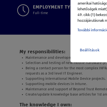
amerikai hatóságo
EMPLOYMENT TYPE
lehetőségek miatt)
Full-time
49. cikk (1) bekez
hozzájárulásnak m
További informáci
Beállítások
My responsibilities:
Maintenance and development of global Ivanti Ne
Selection and testing of new mobile hardware (e
Being a contact person for the most complex INF
requests as a 3rd level IT Engineer.
Supporting international Mobile Device projects.
Supporting mobile devices in Intune.
Maintenance and support of Beyond Trust Remot
Create/update knowledge base articles for 1st an
The knowledge I own: