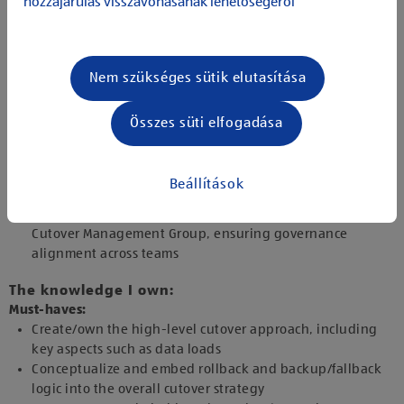
hozzájárulás visszavonásának lehetőségéről
stakeholders
Define and ensure a consistent rollback / fallback
concept, including required backup/restore principles
and contingency expectations
Nem szükséges sütik elutasítása
Evaluate and integrate scope and dependency changes
at governance level, translating impacts into guiding
Összes süti elfogadása
cutover rules
Consolidate risks derived from release standards and
lessons learned from previous execution cycles into the
Beállítások
strategy
Establish decision and escalation logic via the Central
Cutover Management Group, ensuring governance
alignment across teams
The knowledge I own:
Must-haves​:
Create/own the high-level cutover approach, including
key aspects such as data loads​
Conceptualize and embed rollback and backup/fallback
logic into the overall cutover strategy​