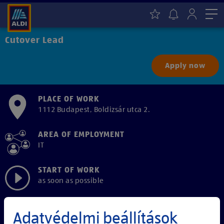
Me
Cutover Lead
Apply now
PLACE OF WORK
1112 Budapest, Boldizsár utca 2.
AREA OF EMPLOYMENT
IT
START OF WORK
as soon as possible
EMPLOYMENT TYPE
Adatvédelmi beállítások
Full-time