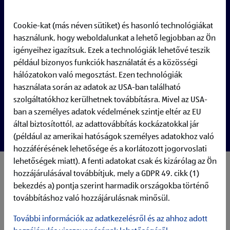
Cookie-kat (más néven sütiket) és hasonló technológiákat
használunk, hogy weboldalunkat a lehető legjobban az Ön
igényeihez igazítsuk. Ezek a technológiák lehetővé teszik
például bizonyos funkciók használatát és a közösségi
hálózatokon való megosztást. Ezen technológiák
használata során az adatok az USA-ban található
szolgáltatókhoz kerülhetnek továbbításra. Mivel az USA-
ban a személyes adatok védelmének szintje eltér az EU
által biztosítottól, az adattovábbítás kockázatokkal jár
(például az amerikai hatóságok személyes adatokhoz való
hozzáférésének lehetősége és a korlátozott jogorvoslati
lehetőségek miatt). A fenti adatokat csak és kizárólag az Ön
Your responsibilities:
hozzájárulásával továbbítjuk, mely a GDPR 49. cikk (1)
Develop and own the conceptual cutover framework for
bekezdés a) pontja szerint harmadik országokba történő
Enterprise releases (overall approach, phase logic,
továbbításhoz való hozzájárulásnak minősül.
entry/readiness principles)​
Align on the overall retrofit timeline and high-level
További információk az adatkezelésről és az ahhoz adott
cutover strategy with central deployment/technical