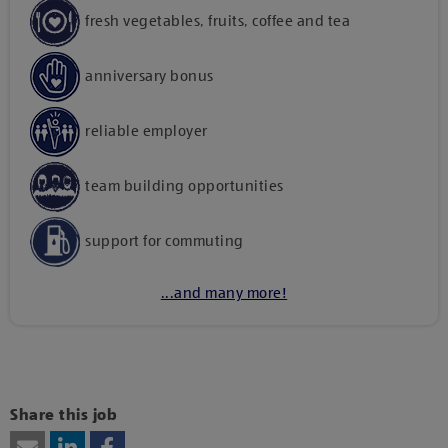
fresh vegetables, fruits, coffee and tea
anniversary bonus
reliable employer
team building opportunities
support for commuting
...and many more!
Kattints ide, amennyiben a tartalom megtekintéséhez
hozzájárulásodat kívánod adni harmadik fél szolgáltatásainak
vagy technológiájának használatához.
Share this job