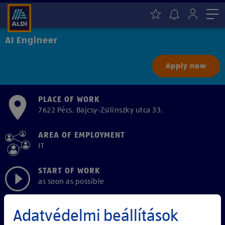
Me
AI Engineer
Apply now
PLACE OF WORK
7622 Pécs, Bajcsy-Zsilinszky utca 33.
AREA OF EMPLOYMENT
IT
START OF WORK
as soon as possible
EMPLOYMENT TYPE
Adatvédelmi beállítások
Full-time