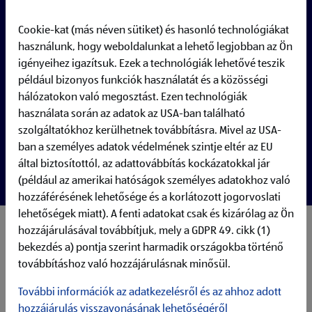
Cookie-kat (más néven sütiket) és hasonló technológiákat
használunk, hogy weboldalunkat a lehető legjobban az Ön
igényeihez igazítsuk. Ezek a technológiák lehetővé teszik
például bizonyos funkciók használatát és a közösségi
hálózatokon való megosztást. Ezen technológiák
használata során az adatok az USA-ban található
szolgáltatókhoz kerülhetnek továbbításra. Mivel az USA-
ban a személyes adatok védelmének szintje eltér az EU
által biztosítottól, az adattovábbítás kockázatokkal jár
(például az amerikai hatóságok személyes adatokhoz való
hozzáférésének lehetősége és a korlátozott jogorvoslati
lehetőségek miatt). A fenti adatokat csak és kizárólag az Ön
hozzájárulásával továbbítjuk, mely a GDPR 49. cikk (1)
My responsibilities:
Design, architect, and develop high-quality backend
bekezdés a) pontja szerint harmadik országokba történő
infrastructure for robust, scalable Generative AI (GenAI)
továbbításhoz való hozzájárulásnak minősül.
and Agentic AI capabilities
További információk az adatkezelésről és az ahhoz adott
Implement scalable (custom) SAP AI products utilizing the
services from SAP BTP and other cloud services such as
hozzájárulás visszavonásának lehetőségéről