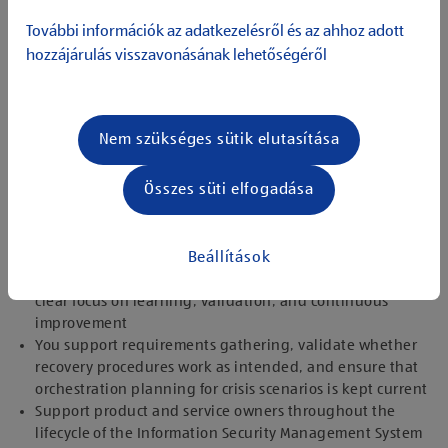
You work closely with product and service owners, security
További információk az adatkezelésről és az ahhoz adott
stakeholders, and governance teams to ensure that
hozzájárulás visszavonásának lehetőségéről
continuity is planned—not improvised.
My responsibilities:
Lead IT continuity and disaster management
Nem szükséges sütik elutasítása
activities across products and services—from onboarding
and initial setup through ongoing maintenance and
Összes süti elfogadása
validation
Maintain and ensure up-to-date recovery documentation,
so that teams can reliably execute recovery measures
when it matters
Beállítások
Coordinate and drive advanced restore testing with a
clear focus on learning, validation, and continuous
improvement
You support requirements gathering, validate whether
recovery procedures work as intended, and ensure that
orchestration planning for crisis scenarios is kept current
Support product and service owners throughout the
lifecycle of the Information Security Management System