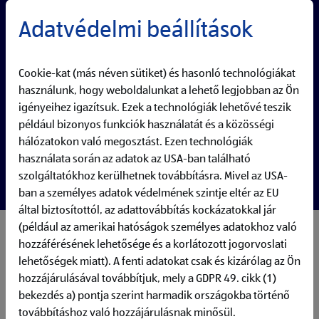
Adatvédelmi beállítások
Cookie-kat (más néven sütiket) és hasonló technológiákat
használunk, hogy weboldalunkat a lehető legjobban az Ön
igényeihez igazítsuk. Ezek a technológiák lehetővé teszik
például bizonyos funkciók használatát és a közösségi
hálózatokon való megosztást. Ezen technológiák
használata során az adatok az USA-ban található
szolgáltatókhoz kerülhetnek továbbításra. Mivel az USA-
ban a személyes adatok védelmének szintje eltér az EU
által biztosítottól, az adattovábbítás kockázatokkal jár
(például az amerikai hatóságok személyes adatokhoz való
In an unexpected disruption, speed, structure, and clarity are
hozzáférésének lehetősége és a korlátozott jogorvoslati
crucial. In this role, you help prepare our business for IT
lehetőségek miatt). A fenti adatokat csak és kizárólag az Ön
disaster management by ensuring that recovery
hozzájárulásával továbbítjuk, mely a GDPR 49. cikk (1)
documentation stays current, by coordinating security and
bekezdés a) pontja szerint harmadik országokba történő
crisis readiness activities, and by running regular disaster
továbbításhoz való hozzájárulásnak minősül.
recovery exercises based on business criticality.