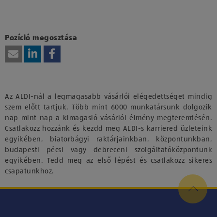
Kattints ide, amennyiben a tartalom megtekintéséhez
hozzájárulásodat kívánod adni harmadik fél szolgáltatásainak
vagy technológiájának használatához.
Pozíció megosztása
Az ALDI-nál a legmagasabb vásárlói elégedettséget mindig
szem előtt tartjuk. Több mint 6000 munkatársunk dolgozik
nap mint nap a kimagasló vásárlói élmény megteremtésén.
Csatlakozz hozzánk és kezdd meg ALDI-s karriered üzleteink
egyikében, biatorbágyi raktárjainkban, központunkban,
budapesti pécsi vagy debreceni szolgáltatóközpontunk
egyikében. Tedd meg az első lépést és csatlakozz sikeres
csapatunkhoz.