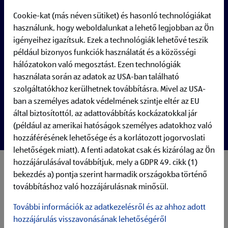
Cookie-kat (más néven sütiket) és hasonló technológiákat
használunk, hogy weboldalunkat a lehető legjobban az Ön
igényeihez igazítsuk. Ezek a technológiák lehetővé teszik
például bizonyos funkciók használatát és a közösségi
hálózatokon való megosztást. Ezen technológiák
használata során az adatok az USA-ban található
szolgáltatókhoz kerülhetnek továbbításra. Mivel az USA-
ban a személyes adatok védelmének szintje eltér az EU
által biztosítottól, az adattovábbítás kockázatokkal jár
(például az amerikai hatóságok személyes adatokhoz való
hozzáférésének lehetősége és a korlátozott jogorvoslati
lehetőségek miatt). A fenti adatokat csak és kizárólag az Ön
hozzájárulásával továbbítjuk, mely a GDPR 49. cikk (1)
You strengthen and continuously develop the
Information
bekezdés a) pontja szerint harmadik országokba történő
Security Management System
and support the organization
továbbításhoz való hozzájárulásnak minősül.
in identifying risks, defining requirements, and improving
security maturity across IT infrastructure, processes, and
További információk az adatkezelésről és az ahhoz adott
supplier relationships.
hozzájárulás visszavonásának lehetőségéről