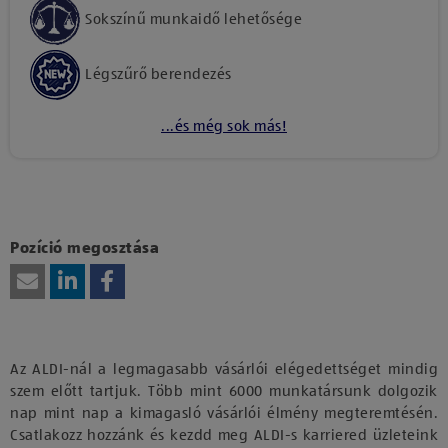
Sokszínű munkaidő lehetősége
Légszűrő berendezés
...és még sok más!
Kattints ide, amennyiben a tartalom megtekintéséhez
hozzájárulásodat kívánod adni harmadik fél szolgáltatásainak
vagy technológiájának használatához.
Pozíció megosztása
Az ALDI-nál a legmagasabb vásárlói elégedettséget mindig
szem előtt tartjuk. Több mint 6000 munkatársunk dolgozik
nap mint nap a kimagasló vásárlói élmény megteremtésén.
Csatlakozz hozzánk és kezdd meg ALDI-s karriered üzleteink