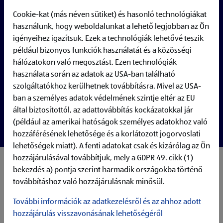
Cookie-kat (más néven sütiket) és hasonló technológiákat
használunk, hogy weboldalunkat a lehető legjobban az Ön
igényeihez igazítsuk. Ezek a technológiák lehetővé teszik
például bizonyos funkciók használatát és a közösségi
hálózatokon való megosztást. Ezen technológiák
használata során az adatok az USA-ban található
szolgáltatókhoz kerülhetnek továbbításra. Mivel az USA-
ban a személyes adatok védelmének szintje eltér az EU
által biztosítottól, az adattovábbítás kockázatokkal jár
(például az amerikai hatóságok személyes adatokhoz való
hozzáférésének lehetősége és a korlátozott jogorvoslati
lehetőségek miatt). A fenti adatokat csak és kizárólag az Ön
hozzájárulásával továbbítjuk, mely a GDPR 49. cikk (1)
Feladatok, amik rám várnak
bekezdés a) pontja szerint harmadik országokba történő
polcok feltöltése, áruk esztétikus elhelyezése
továbbításhoz való hozzájárulásnak minősül.
vásárlóink udvarias, segítőkész kiszolgálása
kasszázási feladatok
További információk az adatkezelésről és az ahhoz adott
helyben sütött pékáruk sütése
hozzájárulás visszavonásának lehetőségéről
takarítás és az üzlettér tisztán tartása