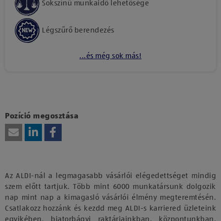
Sokszínű munkaidő lehetősége
Légszűrő berendezés
...és még sok más!
Kattints ide, amennyiben a tartalom megtekintéséhez
hozzájárulásodat kívánod adni harmadik fél szolgáltatásainak
vagy technológiájának használatához.
Pozíció megosztása
Az ALDI-nál a legmagasabb vásárlói elégedettséget mindig
szem előtt tartjuk. Több mint 6000 munkatársunk dolgozik
nap mint nap a kimagasló vásárlói élmény megteremtésén.
Csatlakozz hozzánk és kezdd meg ALDI-s karriered üzleteink
egyikében, biatorbágyi raktárjainkban, központunkban,