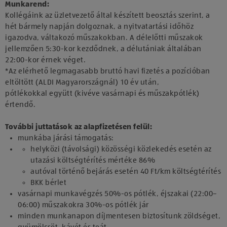
Munkarend:
Kollégáink az üzletvezető által készített beosztás szerint, a
hét bármely napján dolgoznak, a nyitvatartási időhöz
igazodva, váltakozó műszakokban. A délelőtti műszakok
jellemzően 5:30-kor kezdődnek, a délutániak általában
22:00-kor érnek véget.
*Az elérhető legmagasabb bruttó havi fizetés a pozícióban
eltöltött (ALDI Magyarországnál) 10 év után,
pótlékokkal együtt (kivéve vasárnapi és műszakpótlék)
értendő.
További juttatások az alapfizetésen felül:
munkába járási támogatás:
helyközi (távolsági) közösségi közlekedés esetén az
utazási költségtérítés mértéke 86%
autóval történő bejárás esetén 40 Ft/km költségtérítés
BKK bérlet
vasárnapi munkavégzés 50%-os pótlék, éjszakai (22:00–
06:00) műszakokra 30%-os pótlék jár
minden munkanapon díjmentesen biztosítunk zöldséget,