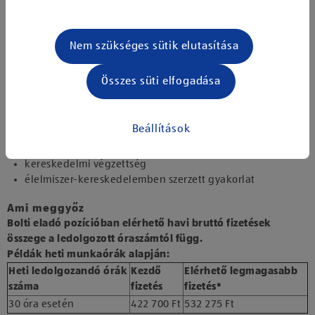
göngyölegkezelés
Amit magammal hozok
Nem szükséges sütik elutasítása
pontosság, megbízható munkavégzés
kétműszakos munkarend vállalása
Összes süti elfogadása
hosszú távú elkötelezettség
barátságos, vásárlóközpontú hozzáállás
jó fizikai állóképesség
Beállítások
Előny, amivel rendelkezem
kereskedelmi végzettség
élelmiszer-kereskedelemben szerzett gyakorlat
Ami meggyőz
Bolti eladó pozícióban elérhető havi bruttó fizetések
összege a ledolgozott óraszámtól függ.
Példák heti munkaórák alapján:
Heti ledolgozandó órák
Kezdő
Elérhető legmagasabb
száma
fizetés
fizetés*
30 óra esetén
422 700 Ft
532 275 Ft