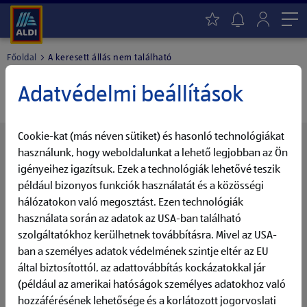
Me
Főoldal
A keresett állás nem található
A keresett állás nem található.
Adatvédelmi beállítások
Cookie-kat (más néven sütiket) és hasonló technológiákat
Érdekelned további pozícióink?
használunk, hogy weboldalunkat a lehető legjobban az Ön
Mindig naprakészen - Aktiváld az ALDI Állásfigyelő
igényeihez igazítsuk. Ezek a technológiák lehetővé teszik
funkcióját
például bizonyos funkciók használatát és a közösségi
hálózatokon való megosztást. Ezen technológiák
Válaszd ki a Számodra érdekes tevékenységi területet,
használata során az adatok az USA-ban található
aktiváld az Állásfigyelőt és maradj mindig naprakész a
szolgáltatókhoz kerülhetnek továbbításra. Mivel az USA-
további álláslehetőségeket illetően.
ban a személyes adatok védelmének szintje eltér az EU
által biztosítottól, az adattovábbítás kockázatokkal jár
Állásfigyelő
(például az amerikai hatóságok személyes adatokhoz való
hozzáférésének lehetősége és a korlátozott jogorvoslati