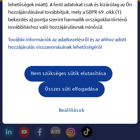
lehetőségek miatt). A fenti adatokat csak és kizárólag az Ön
hozzájárulásával továbbítjuk, mely a GDPR 49. cikk (1)
bekezdés a) pontja szerint harmadik országokba történő
ALDI Karrier
továbbításhoz való hozzájárulásnak minősül.
További információk az adatkezelésről és az ahhoz adott
Információk
hozzájárulás visszavonásának lehetőségéről
ALDI a világhálón
Nem szükséges sütik elutasítása
Keresés:
Összes süti elfogadása
Információk
Állások
Beállítások
Kövess minket: