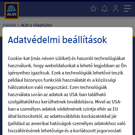
Me
Főoldal
ALDI a világhálón
Adatvédelmi beállítások
Cookie-kat (más néven sütiket) és hasonló technológiákat
ALDI Karrier
használunk, hogy weboldalunkat a lehető legjobban az Ön
igényeihez igazítsuk. Ezek a technológiák lehetővé teszik
Információk
például bizonyos funkciók használatát és a közösségi
hálózatokon való megosztást. Ezen technológiák
ALDI a világhálón
használata során az adatok az USA-ban található
szolgáltatókhoz kerülhetnek továbbításra. Mivel az USA-
ban a személyes adatok védelmének szintje eltér az EU
által biztosítottól, az adattovábbítás kockázatokkal jár
Keresés:
(például az amerikai hatóságok személyes adatokhoz való
Információk
Állások
hozzáférésének lehetősége és a korlátozott jogorvoslati